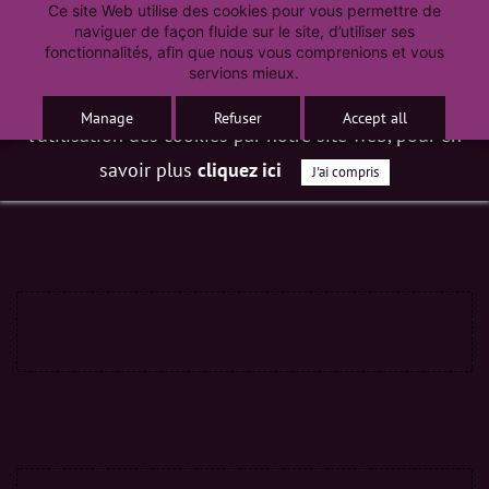
Ce site Web utilise des cookies pour vous permettre de
Skip
Nous utilisons des cookies pour vous offrir la
naviguer de façon fluide sur le site, d’utiliser ses
to
fonctionnalités, afin que nous vous comprenions et vous
meilleure expérience possible sur notre site web.
servions mieux.
main
En poursuivant votre navigation, vous acceptez
Manage
Refuser
Accept all
content
l'utilisation des cookies par notre site web, pour en
savoir plus
cliquez ici
J'ai compris
Catégories
Vendre
(0)
Acheter
(0)
Guides pratiques
(0)
Balises