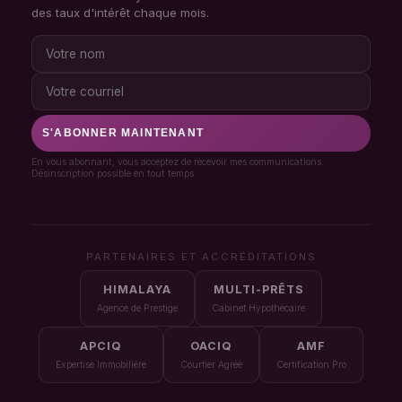
des taux d'intérêt chaque mois.
S'ABONNER MAINTENANT
En vous abonnant, vous acceptez de recevoir mes communications.
Désinscription possible en tout temps.
PARTENAIRES ET ACCRÉDITATIONS
HIMALAYA
MULTI-PRÊTS
Agence de Prestige
Cabinet Hypothécaire
APCIQ
OACIQ
AMF
Expertise Immobilière
Courtier Agréé
Certification Pro